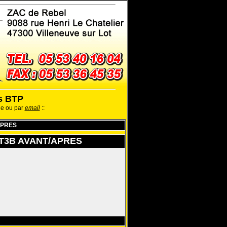
ls BTP
ne ou par
email
::
/APRES
 ST3B AVANT/APRES