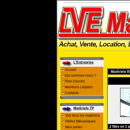
L'Entreprise
Accueil
Matériels 
Qui sommes-nous ?
Plan d'accès
Mentions Légales
Contacts
Matériels TP
Voir tous les matériels
Pelles Mécaniques
2 files on 1 
Mini pelles