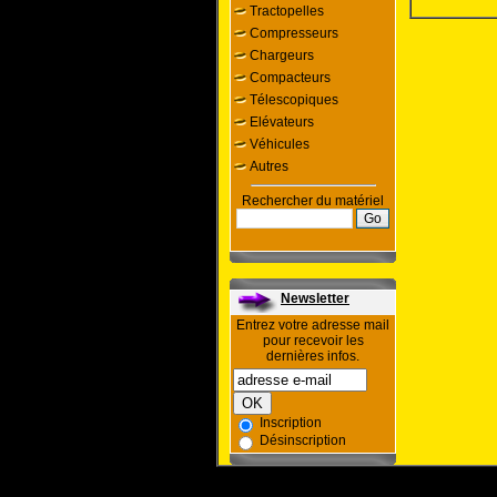
Tractopelles
Compresseurs
Chargeurs
Compacteurs
Télescopiques
Elévateurs
Véhicules
Autres
Rechercher du matériel
Newsletter
Entrez votre adresse mail
pour recevoir les
dernières infos.
Inscription
Désinscription